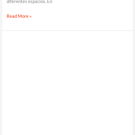
diferentes espacios. En
Bloques
Read More »
Decorativos:
Todo
lo
Que
Necesitas
Saber