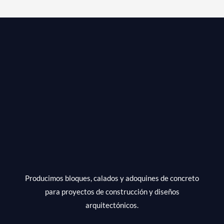
para
Fachadas
y
Diseño
de
Interiores
Producimos bloques, calados y adoquines de concreto
para proyectos de construcción y diseños
arquitectónicos.