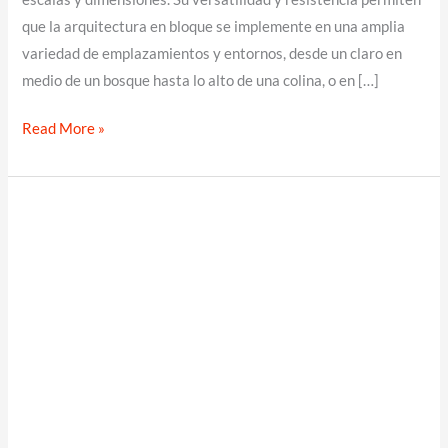
que la arquitectura en bloque se implemente en una amplia
variedad de emplazamientos y entornos, desde un claro en
medio de un bosque hasta lo alto de una colina, o en […]
Arquitectura
Read More »
en
Bloque
de
Concreto
Estructural