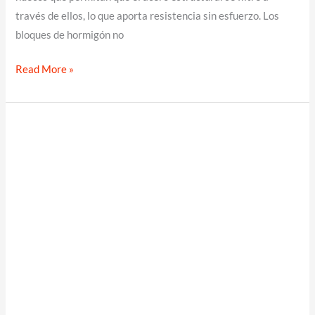
través de ellos, lo que aporta resistencia sin esfuerzo. Los
bloques de hormigón no
Construcción
Read More »
con
bloques
de
hormigón:
una
opción
modular
y
asequible