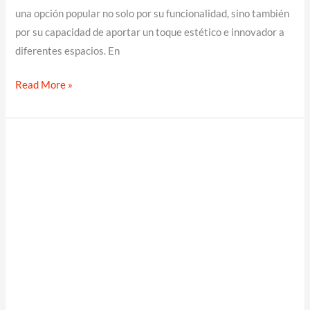
una opción popular no solo por su funcionalidad, sino también
por su capacidad de aportar un toque estético e innovador a
diferentes espacios. En
Bloques
Read More »
Decorativos:
Todo
lo
Que
Necesitas
Saber