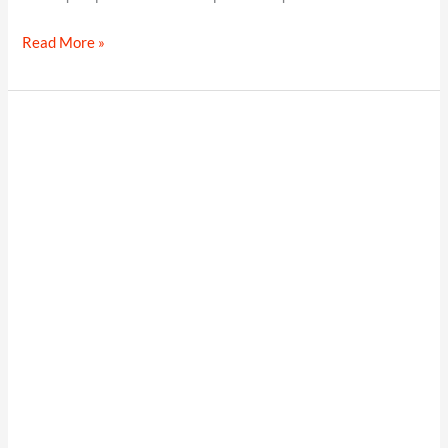
Calados
Read More »
en
Concreto