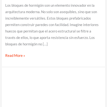
Los bloques de hormigón son un elemento innovador en la
arquitectura moderna. No solo son asequibles, sino que son
increíblemente versátiles. Estos bloques prefabricados
permiten construir paredes con facilidad. Imagine interiores
huecos que permitan que el acero estructural se filtre a
través de ellos, lo que aporta resistencia sin esfuerzo. Los
bloques de hormigón no […]
Construcción
Read More »
con
bloques
de
hormigón:
una
opción
modular
y